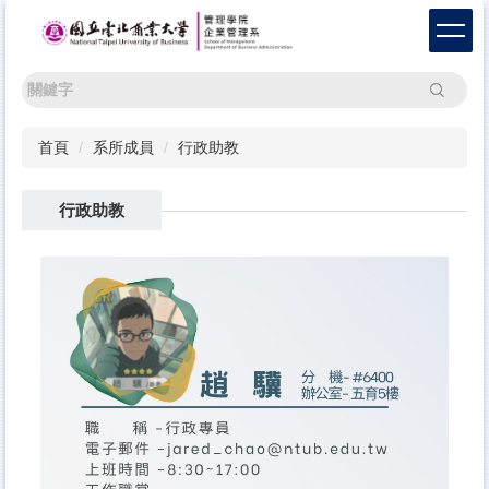
跳
到
主
要
搜尋
內
容
首頁
系所成員
行政助教
區
行政助教